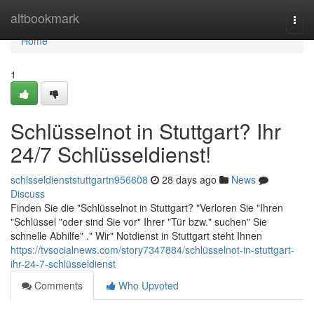
Home
altbookmark
Togg
navi
Home
1
Schlüsselnot in Stuttgart? Ihr
24/7 Schlüsseldienst!
schlsseldienststuttgartn956608
28 days ago
News
Discuss
Finden Sie die "Schlüsselnot in Stuttgart? "Verloren Sie "Ihren
"Schlüssel "oder sind Sie vor" Ihrer "Tür bzw." suchen" Sie
schnelle Abhilfe" ." Wir" Notdienst in Stuttgart steht Ihnen
https://tvsocialnews.com/story7347884/schlüsselnot-in-stuttgart-
ihr-24-7-schlüsseldienst
Comments
Who Upvoted