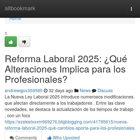
Home
altbookmark
Togg
navi
Home
1
Reforma Laboral 2025: ¿Qué
Alteraciones Implica para los
Profesionales?
andrewqjox359585
32 days ago
News
Discuss
La Nueva Ley Laboral 2025 introduce numerosos modificaciones
que afectan directamente a los trabajadores . Entre las clave
novedades, se destaca la actualización de los tiempos de trabajo
, con un foco
https://ezekielxxxm969276.bligblogging.com/41795615/nueva-
reforma-laboral-2025-qué-cambios-aporta-para-los-profesionales
Comments
Who Upvoted