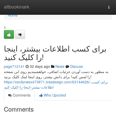
Home
altbookmark
Togg
navi
Home
1
برای کسب اطلاعات بیشتر، اینجا
را کلیک کنید!
page712141
32 days ago
News
Discuss
به منظور به دست آوردن جزئیات اضافی، خواهشمندیم روی این صفحه
را لمس کنید! برای دانش بیشتر، روی اینجا لینک کلیک بزنید!
https://cecilycwex473871.ivasdesign.com/63144626/برای-کسب-
اطلاعات-بیشتر-اینجا-را-کلیک-کنید
Comments
Who Upvoted
Comments