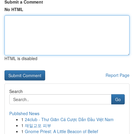
Submit a Comment
No HTML
HTML is disabled
Report Page
Search
Go
Published News
1
24club - Thư Giãn Cá Cược Dẫn Đầu Việt Nam
1
재일교포 피부
1
Gnome Priest: A Little Beacon of Belief