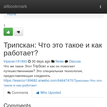
Home
altbookmark
Togg
navi
Home
1
Трипскан: Что это такое и как
работает?
tripscan191893
30 days ago
News
Discuss
Что же такое Этот TripScan и как он помогает
путешественникам? Это специальная технология,
предоставляющая соединять
https://tessrccr189682.arwebo.com/64647470/Трипскан-Что-это-
такое-и-как-работает
Comments
Who Upvoted
Comments