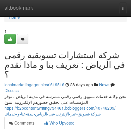
Home
altbookmark
Togg
navi
Home
1
شركة استشارات تسويقية رقمي
في الرياض : تعريف بنا و ماذا نقدم
؟
localmarketingagenciesri619516
28 days ago
News
Discuss
نحن وكالة خدمات تسويق رقمي رقمي متمرسة في مدينة الرياض ، نوفر
المؤسسات على تحقيق حضورهم الإلكترونية. تتنوع
https://b2bcontentwriting734461.bcbloggers.com/40746209/
شركة-تسويق-عبر-الإنترنت-في-الرياض-نبذة-عنا-و-خدماتنا
Comments
Who Upvoted