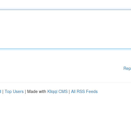
Rep
d
|
Top Users
| Made with
Kliqqi CMS
|
All RSS Feeds