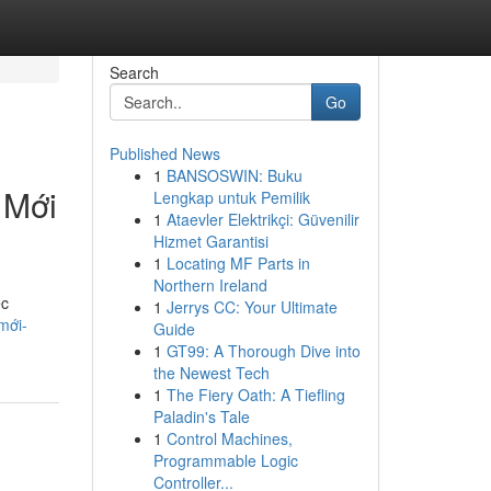
Search
Go
Published News
1
BANSOSWIN: Buku
 Mới
Lengkap untuk Pemilik
1
Ataevler Elektrikçi: Güvenilir
Hizmet Garantisi
1
Locating MF Parts in
Northern Ireland
ệc
1
Jerrys CC: Your Ultimate
mới-
Guide
1
GT99: A Thorough Dive into
the Newest Tech
1
The Fiery Oath: A Tiefling
Paladin's Tale
1
Control Machines,
Programmable Logic
Controller...