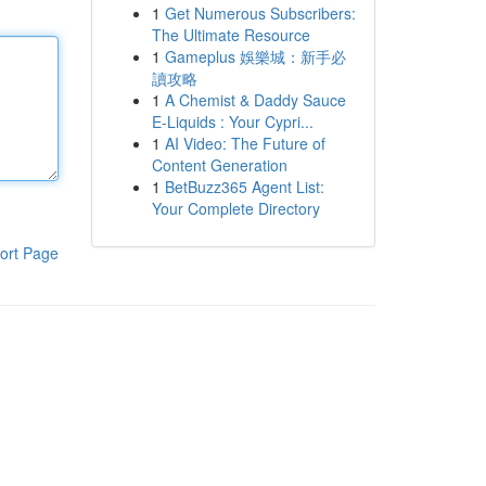
1
Get Numerous Subscribers:
The Ultimate Resource
1
Gameplus 娛樂城：新手必
讀攻略
1
A Chemist & Daddy Sauce
E-Liquids : Your Cypri...
1
AI Video: The Future of
Content Generation
1
BetBuzz365 Agent List:
Your Complete Directory
ort Page