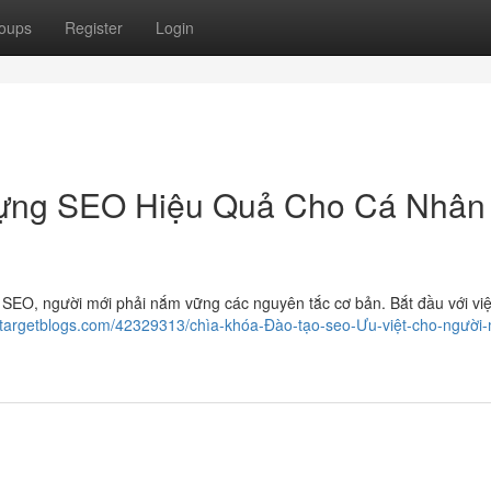
oups
Register
Login
ựng SEO Hiệu Quả Cho Cá Nhân
SEO, người mới phải nắm vững các nguyên tắc cơ bản. Bắt đầu với vi
.targetblogs.com/42329313/chìa-khóa-Đào-tạo-seo-Ưu-việt-cho-người-