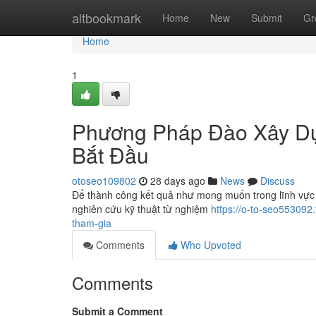
Home
altbookmark
Home
New
Submit
Gr
Home
1
Phương Pháp Đào Xây D
Bắt Đầu
otoseo109802
28 days ago
News
Discuss
Để thành công kết quả như mong muốn trong lĩnh vực 
nghiên cứu kỹ thuật từ nghiệm
https://o-to-seo553092
tham-gia
Comments
Who Upvoted
Comments
Submit a Comment