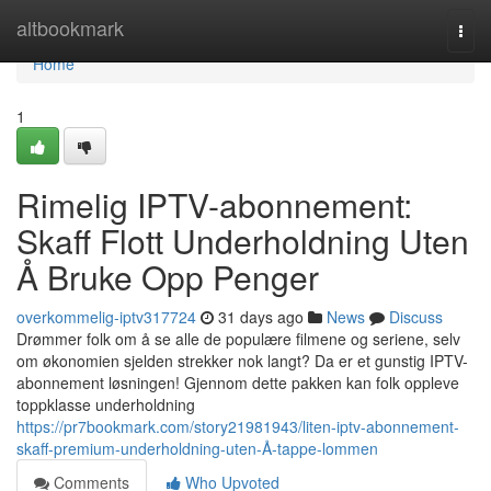
Home
altbookmark
Togg
navi
Home
1
Rimelig IPTV-abonnement:
Skaff Flott Underholdning Uten
Å Bruke Opp Penger
overkommelig-iptv317724
31 days ago
News
Discuss
Drømmer folk om å se alle de populære filmene og seriene, selv
om økonomien sjelden strekker nok langt? Da er et gunstig IPTV-
abonnement løsningen! Gjennom dette pakken kan folk oppleve
toppklasse underholdning
https://pr7bookmark.com/story21981943/liten-iptv-abonnement-
skaff-premium-underholdning-uten-Å-tappe-lommen
Comments
Who Upvoted