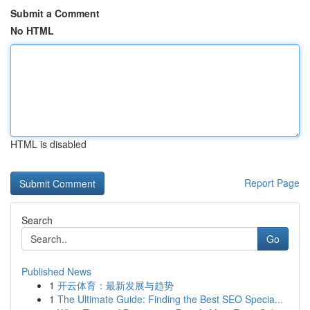
Submit a Comment
No HTML
HTML is disabled
Report Page
Search
Go
Published News
1
开云体育：最新发展与趋势
1
The Ultimate Guide: Finding the Best SEO Specia...