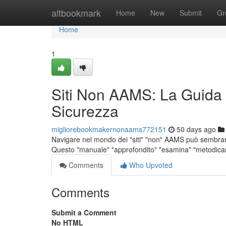
Home
altbookmark
Home
New
Submit
Gr
Home
1
Siti Non AAMS: La Guida
Sicurezza
migliorebookmakernonaams772151
50 days ago
Navigare nel mondo dei "siti" "non" AAMS può sembrare 
Questo "manuale" "approfondito" "esamina" "metodica
Comments
Who Upvoted
Comments
Submit a Comment
No HTML