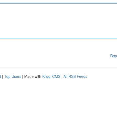
Rep
d
|
Top Users
| Made with
Kliqqi CMS
|
All RSS Feeds