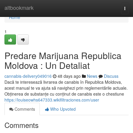
Home
altbookmark
Togg
navi
Home
1
Predare Marijuana Republica
Moldova : Un Detaliat
cannabis-delivery049016
48 days ago
News
Discuss
Dacă te interesează livrarea de canabis în Republica Moldova,
acest manual te va ajuta să navighezi prin reglementările actuale.
Obținerea de substanțe cu conținut de canabis este o chestiune
https://louiseowhs647333.wikifiltraciones.com/user
Comments
Who Upvoted
Comments