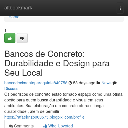
Home
altbookmark
Togg
navi
Home
1
Bancos de Concreto:
Durabilidade e Design para
Seu Local
bancodecimentoparaquinta840758
53 days ago
News
Discuss
Os pedriscos de concreto estão tornado espaço como uma ótima
opção para quem busca durabilidade e visual em seus
ambientes. Sua elaboração em concreto oferece longa
durabilidade , além de permitir
https://rafaelrnzb003575.blogpixi.com/profile
Comments
Who Upvoted