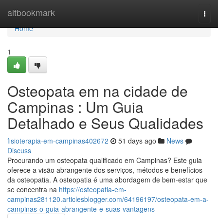
Home
altbookmark
Togg
navi
Home
1
Osteopata em na cidade de
Campinas : Um Guia
Detalhado e Seus Qualidades
fisioterapia-em-campinas402672
51 days ago
News
Discuss
Procurando um osteopata qualificado em Campinas? Este guia
oferece a visão abrangente dos serviços, métodos e benefícios
da osteopatia. A osteopatia é uma abordagem de bem-estar que
se concentra na
https://osteopatia-em-
campinas281120.articlesblogger.com/64196197/osteopata-em-a-
campinas-o-guia-abrangente-e-suas-vantagens