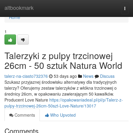
Home
altbookmark
Togg
navi
Home
1
Talerzyki z pulpy trzcinowej
26cm - 50 sztuk Natura World
talerz-na-ciasto732376
53 days ago
News
Discuss
Szukasz przyjaznej środowisku alternatywy dla tradycyjnych
talerzy? Oferujemy zestaw talerzyków z włókna trzcinowej o
średnicy 26cm, w opakowaniu zawierającym 50 kawałków.
Producent Love Nature
https://opakowaniadeal.pl/pl/p/Talerz-z-
pulpy-trzcinowej-26cm-50szt-Love-Nature/13017
Comments
Who Upvoted
Comments