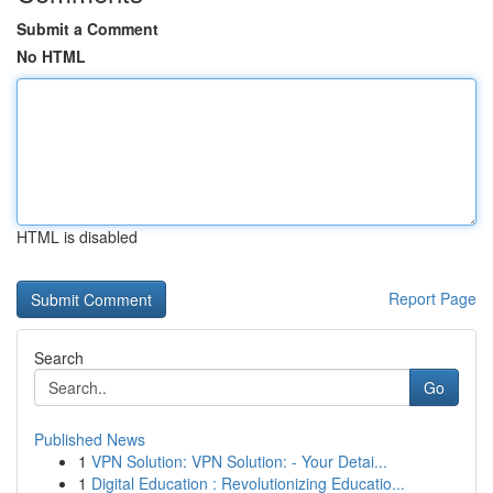
Submit a Comment
No HTML
HTML is disabled
Report Page
Search
Go
Published News
1
VPN Solution: VPN Solution: - Your Detai...
1
Digital Education : Revolutionizing Educatio...