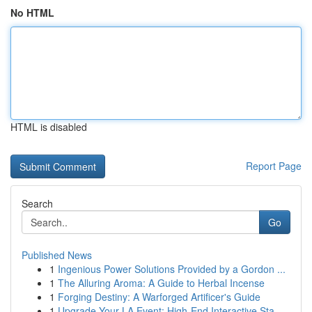
No HTML
HTML is disabled
Report Page
Search
Go
Published News
1
Ingenious Power Solutions Provided by a Gordon ...
1
The Alluring Aroma: A Guide to Herbal Incense
1
Forging Destiny: A Warforged Artificer's Guide
1
Upgrade Your LA Event: High-End Interactive Sta...