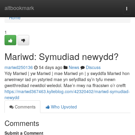
Home
altbookmark
Togg
navi
Home
1
Mariwd: Symudiad newydd?
mariwd250136
54 days ago
News
Discuss
Ydy Mariwd | yw Mariwd | mae Mariwd yn | y swyddfa Mariwd hon
arweinwyr iad yn ystyried mae yn sefydliad sy’n tyfu mewn
gweithrediad newidiol weledol. Mae’n mwy na ffracsiwn o’r crefft
https://mariwd367463.kylieblog.com/42320402/mariwd-symudiad-
newydd
Comments
Who Upvoted
Comments
Submit a Comment