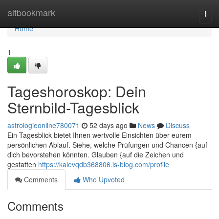
Home
altbookmark
Togg
navi
Home
1
Tageshoroskop: Dein
Sternbild-Tagesblick
astrologieonline780071
52 days ago
News
Discuss
Ein Tagesblick bietet Ihnen wertvolle Einsichten über eurem
persönlichen Ablauf. Siehe, welche Prüfungen und Chancen {auf
dich bevorstehen könnten. Glauben {auf die Zeichen und
gestatten
https://kalevqdb368806.is-blog.com/profile
Comments
Who Upvoted
Comments