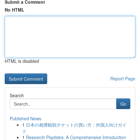
Submit a Comment
No HTML
HTML is disabled
Report Page
Search
Go
Published News
1
日本の相撲観戦チケットの買い方：外国人向けガイ
ド
1
Research Peptides: A Comprehensive Introduction