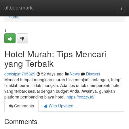
Home
altbookmark
Togg
navi
Home
1
Hotel Murah: Tips Mencari
yang Terbaik
denisipjm795329
52 days ago
News
Discuss
Mencari tempat menginap murah bisa menjadi tantangan, tetapi
tidaklah berarti tidak mungkin. Ada tips untuk memperoleh hotel
yang terbaik sesuai dengan budget Anda. Awalnya, gunakan
platform pembanding biaya hotel.
https://cozzy.id/
Comments
Who Upvoted
Comments