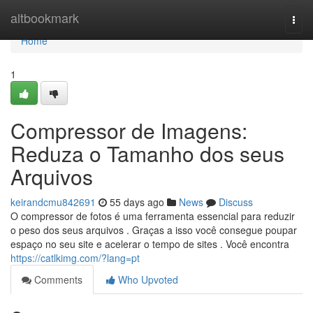
Home
altbookmark
Togg
navi
Home
1
Compressor de Imagens:
Reduza o Tamanho dos seus
Arquivos
keirandcmu842691
55 days ago
News
Discuss
O compressor de fotos é uma ferramenta essencial para reduzir
o peso dos seus arquivos . Graças a isso você consegue poupar
espaço no seu site e acelerar o tempo de sites . Você encontra
https://catlkimg.com/?lang=pt
Comments
Who Upvoted