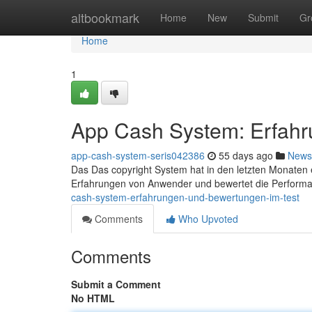
Home
altbookmark
Home
New
Submit
Gr
Home
1
App Cash System: Erfahr
app-cash-system-seris042386
55 days ago
News
Das Das copyright System hat in den letzten Monaten 
Erfahrungen von Anwender und bewertet die Perform
cash-system-erfahrungen-und-bewertungen-im-test
Comments
Who Upvoted
Comments
Submit a Comment
No HTML