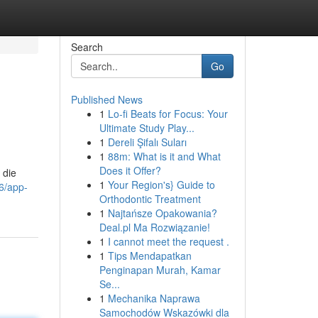
Search
Go
Published News
1
Lo-fi Beats for Focus: Your
Ultimate Study Play...
1
Dereli Şifalı Suları
1
88m: What is it and What
Does it Offer?
 die
1
Your Region's} Guide to
6/app-
Orthodontic Treatment
1
Najtańsze Opakowania?
Deal.pl Ma Rozwiązanie!
1
I cannot meet the request .
1
Tips Mendapatkan
Penginapan Murah, Kamar
Se...
1
Mechanika Naprawa
Samochodów Wskazówki dla