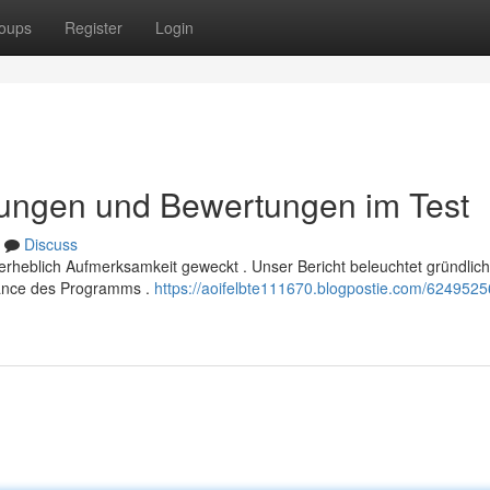
oups
Register
Login
ungen und Bewertungen im Test
Discuss
erheblich Aufmerksamkeit geweckt . Unser Bericht beleuchtet gründlich
ance des Programms .
https://aoifelbte111670.blogpostie.com/6249525