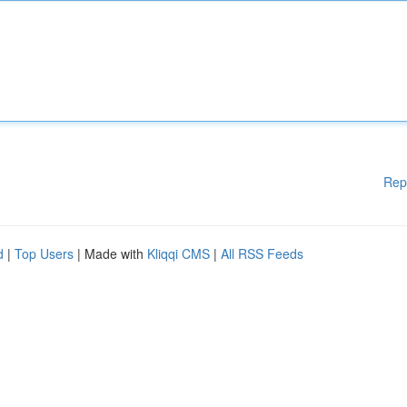
Rep
d
|
Top Users
| Made with
Kliqqi CMS
|
All RSS Feeds