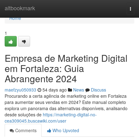
Home
altbookmark
Togg
navi
Home
1
Empresa de Marketing Digital
em Fortaleza: Guia
Abrangente 2024
maefzyu050933
54 days ago
News
Discuss
Procurando a certa agência de marketing online em Fortaleza
para aumentar seus vendas em 2024? Este manual completo
explora um panorama das alternativas disponíveis, analisando
desde soluções de
https://marketing-digital-no-
cea309045.buscawiki.com/user
Comments
Who Upvoted