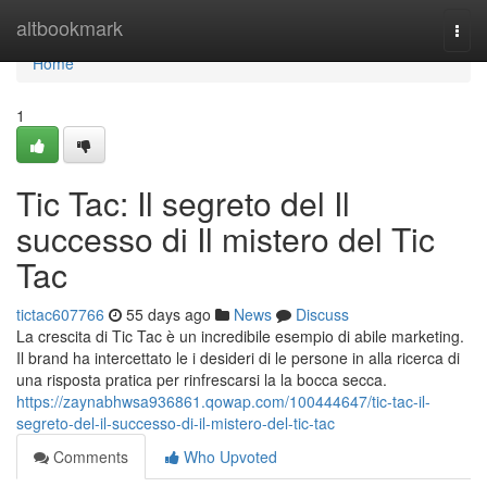
Home
altbookmark
Togg
navi
Home
1
Tic Tac: Il segreto del Il
successo di Il mistero del Tic
Tac
tictac607766
55 days ago
News
Discuss
La crescita di Tic Tac è un incredibile esempio di abile marketing.
Il brand ha intercettato le i desideri di le persone in alla ricerca di
una risposta pratica per rinfrescarsi la la bocca secca.
https://zaynabhwsa936861.qowap.com/100444647/tic-tac-il-
segreto-del-il-successo-di-il-mistero-del-tic-tac
Comments
Who Upvoted