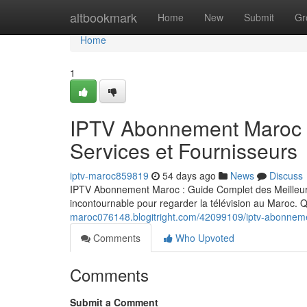
Home
altbookmark
Home
New
Submit
Gr
Home
1
IPTV Abonnement Maroc :
Services et Fournisseurs
iptv-maroc859819
54 days ago
News
Discuss
IPTV Abonnement Maroc : Guide Complet des Meilleurs
incontournable pour regarder la télévision au Maroc
maroc076148.blogitright.com/42099109/iptv-abonnemen
Comments
Who Upvoted
Comments
Submit a Comment