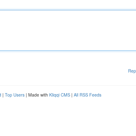
Rep
d
|
Top Users
| Made with
Kliqqi CMS
|
All RSS Feeds