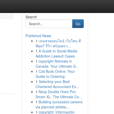
Search
Go
Published News
1
เล่นหวยออนไลน์ เว็บไหน ดี
ที่สุด? รีวิว พร้อมตรว...
1
A Guide to Social Media
Addiction Lawsuit Cases
1
copyright Retreats in
Canada: Your Ultimate G...
1
Cali Buds Online: Your
Guide to Ordering
1
Selecting your Best
Chartered Accountant Ex...
1
Ninja Double Oven Pro
Smart XL: The Ultimate Co...
1
Building successful careers
via planned athlete...
1
copyright: Información