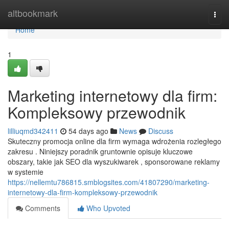
Home
altbookmark
Togg
navi
Home
1
Marketing internetowy dla firm:
Kompleksowy przewodnik
lilliuqmd342411
54 days ago
News
Discuss
Skuteczny promocja online dla firm wymaga wdrożenia rozległego
zakresu . Niniejszy poradnik gruntownie opisuje kluczowe
obszary, takie jak SEO dla wyszukiwarek , sponsorowane reklamy
w systemie
https://nellemtu786815.smblogsites.com/41807290/marketing-
internetowy-dla-firm-kompleksowy-przewodnik
Comments
Who Upvoted