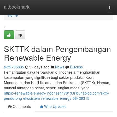
Home
altbookmark
Togg
navi
Home
1
SKTTK dalam Pengembangan
Renewable Energy
skttk795605
57 days ago
News
Discuss
Pemanfaatan daya terbarukan di Indonesia menghadirkan
kesempatan yang signifikan bagi sektor produksi Kecil,
Menengah, dan Kecil Kelautan dan Perikanan (SKTTK). Namun,
muncul tantangan besar, seperti tingkat modal yang
https://renewable-energy-indones447813.tribunablog.com/skttk-
pendorong-ekosistem-renewable-energy-56429315
Comments
Who Upvoted