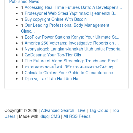
Published News
1
Accessing Real-Time Futures Data: A Developer's...
1
Profesyonel Web Sitesi Yaptırmak: İşletmenizi B...
1
Buy copyright Online With Bitcoin
1
Our Leading Professional Body Management
Clinic...
1
EcoFlow Power Stations Kenya: Your Ultimate St...
1
America 250 Veterans: Investigative Reports on ...
1
Nyonyatogel: Langkah-langkah Utuh untuk Peserta
1
GoDesana: Your Top-Tier Oils
1
The Future of Video Streaming: Trends and Predi...
1
ตรวจผลหวยออนไลน์: วิธีตรวจสอบผลรางวัลง่ายๆ
1
Calculate Circles: Your Guide to Circumference
1
Dịch vụ Taxi Tân Hà Lâm Hà
Copyright © 2026 |
Advanced Search
|
Live
|
Tag Cloud
|
Top
Users
| Made with
Kliqqi CMS
|
All RSS Feeds