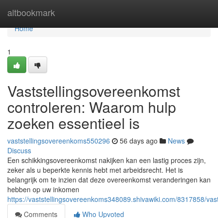
Home
altbookmark
Home
1
Vaststellingsovereenkomst
controleren: Waarom hulp
zoeken essentieel is
vaststellingsovereenkoms550296
56 days ago
News
Discuss
Een schikkingsovereenkomst nakijken kan een lastig proces zijn,
zeker als u beperkte kennis hebt met arbeidsrecht. Het is
belangrijk om te inzien dat deze overeenkomst veranderingen kan
hebben op uw inkomen
https://vaststellingsovereenkoms348089.shivawiki.com/8317858/va
Comments
Who Upvoted