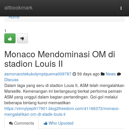
Home
altbookmark
Togg
navi
Home
1
Monaco Mendominasi OM di
stadion Louis II
asmonacotekukolympiquema009787
59 days ago
News
Discuss
Dalam laga yang seru di stadion Louis II, ASM telah mengalahkan
Marseille. Kemenangan ini berlangsung berkat performa pemain
ASM yang unggul dalam bagian pertandingan. Gol-gol melalui
beberapa bintang kunci memastikan
https://vinnylyep917901.blog2freedom.com/41166372/monaco-
mengalahkan-om-di-stade-louis-ii
Comments
Who Upvoted