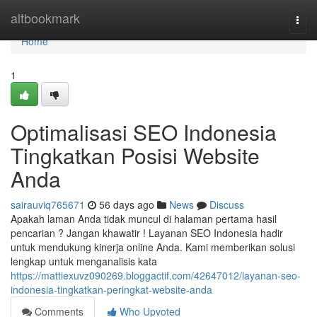
Home
altbookmark
Togg
navi
Home
1
Optimalisasi SEO Indonesia
Tingkatkan Posisi Website
Anda
sairauviq765671
56 days ago
News
Discuss
Apakah laman Anda tidak muncul di halaman pertama hasil
pencarian ? Jangan khawatir ! Layanan SEO Indonesia hadir
untuk mendukung kinerja online Anda. Kami memberikan solusi
lengkap untuk menganalisis kata
https://mattiexuvz090269.bloggactif.com/42647012/layanan-seo-
indonesia-tingkatkan-peringkat-website-anda
Comments
Who Upvoted