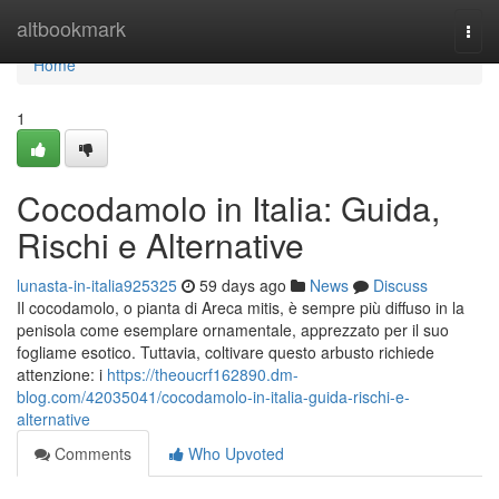
Home
altbookmark
Togg
navi
Home
1
Cocodamolo in Italia: Guida,
Rischi e Alternative
lunasta-in-italia925325
59 days ago
News
Discuss
Il cocodamolo, o pianta di Areca mitis, è sempre più diffuso in la
penisola come esemplare ornamentale, apprezzato per il suo
fogliame esotico. Tuttavia, coltivare questo arbusto richiede
attenzione: i
https://theoucrf162890.dm-
blog.com/42035041/cocodamolo-in-italia-guida-rischi-e-
alternative
Comments
Who Upvoted