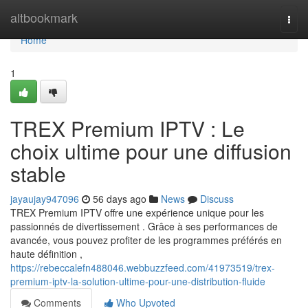
Home
altbookmark
Togg
navi
Home
1
TREX Premium IPTV : Le
choix ultime pour une diffusion
stable
jayaujay947096
56 days ago
News
Discuss
TREX Premium IPTV offre une expérience unique pour les
passionnés de divertissement . Grâce à ses performances de
avancée, vous pouvez profiter de les programmes préférés en
haute définition ,
https://rebeccalefn488046.webbuzzfeed.com/41973519/trex-
premium-iptv-la-solution-ultime-pour-une-distribution-fluide
Comments
Who Upvoted