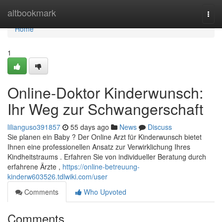
Home
altbookmark
Togg
navi
Home
1
Online-Doktor Kinderwunsch:
Ihr Weg zur Schwangerschaft
lilianguso391857
55 days ago
News
Discuss
Sie planen ein Baby ? Der Online Arzt für Kinderwunsch bietet
Ihnen eine professionellen Ansatz zur Verwirklichung Ihres
Kindheitstraums . Erfahren Sie von individueller Beratung durch
erfahrene Ärzte ,
https://online-betreuung-
kinderw603526.tdlwiki.com/user
Comments
Who Upvoted
Comments