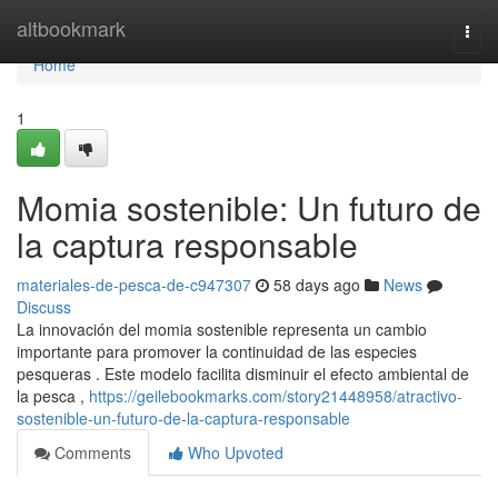
Home
altbookmark
Togg
navi
Home
1
Momia sostenible: Un futuro de
la captura responsable
materiales-de-pesca-de-c947307
58 days ago
News
Discuss
La innovación del momia sostenible representa un cambio
importante para promover la continuidad de las especies
pesqueras . Este modelo facilita disminuir el efecto ambiental de
la pesca ,
https://geilebookmarks.com/story21448958/atractivo-
sostenible-un-futuro-de-la-captura-responsable
Comments
Who Upvoted