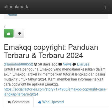
Home
altbookmark
Togg
navi
Home
1
Emakqq copyright: Panduan
Terbaru & Terbaru 2024
dillanmbnb666552
56 days ago
News
Discuss
Untuk Para pengguna Emakqq yang mengalami kesulitan dalam
akun Emakqq, artikel ini memberikan tutorial lengkap dan paling
mutakhir untuk tahun 2024. Kami memberikan informasi terkait
cara copyright ke aplikasi Emakqq.
https://socialfactories.com/story7174900/emakqq-copyright-cara-
lengkap-terbaru-2024
Comments
Who Upvoted