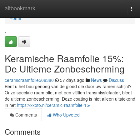
Home
altbookmark
Togg
navi
Home
1
Keramische Raamfolie 15%:
De Ultieme Zonbescherming
ceramicraamfolie506380
57 days ago
News
Discuss
Bent u het beu genoeg van de gloed die door uw ramen schijnt?
Onze speciale raamfolie, met een vijftien transmissiefactor, biedt
de ultieme zonbescherming. Deze coating is niet alleen uitstekend
in het
https://xxoto.nl/ceramic-raamfolie-15/
Comments
Who Upvoted
Comments