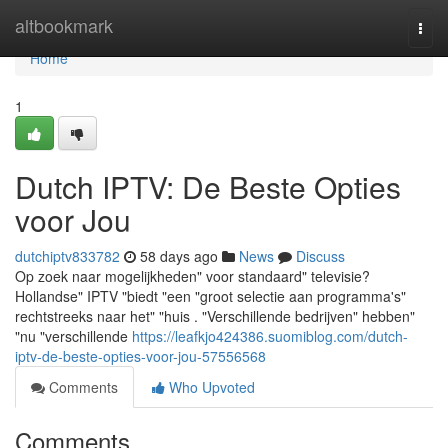
Home
altbookmark
Togg
navi
Home
1
Dutch IPTV: De Beste Opties
voor Jou
dutchiptv833782
58 days ago
News
Discuss
Op zoek naar mogelijkheden" voor standaard" televisie?
Hollandse" IPTV "biedt "een "groot selectie aan programma's"
rechtstreeks naar het" "huis . "Verschillende bedrijven" hebben"
"nu "verschillende
https://leafkjo424386.suomiblog.com/dutch-
iptv-de-beste-opties-voor-jou-57556568
Comments
Who Upvoted
Comments