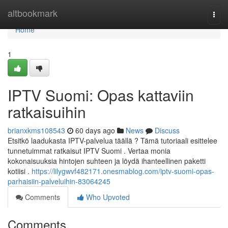
Home
altbookmark
Togg
navi
Home
1
IPTV Suomi: Opas kattaviin
ratkaisuihin
brianxkms108543
60 days ago
News
Discuss
Etsitkö laadukasta IPTV-palvelua täällä ? Tämä tutoriaali esittelee
tunnetuimmat ratkaisut IPTV Suomi . Vertaa monia
kokonaisuuksia hintojen suhteen ja löydä ihanteellinen paketti
kotiisi .
https://lilygwvf482171.onesmablog.com/iptv-suomi-opas-
parhaisiin-palveluihin-83064245
Comments
Who Upvoted
Comments