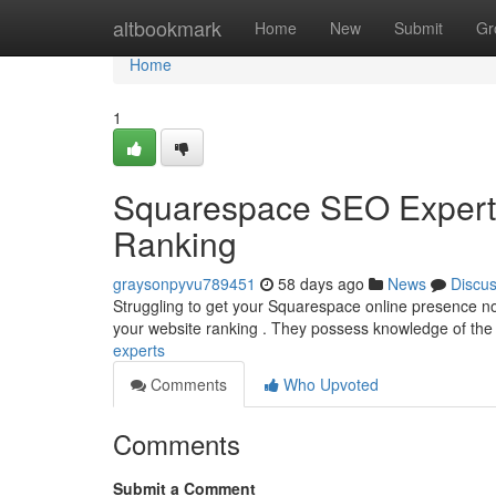
Home
altbookmark
Home
New
Submit
Gr
Home
1
Squarespace SEO Expert 
Ranking
graysonpyvu789451
58 days ago
News
Discu
Struggling to get your Squarespace online presence n
your website ranking . They possess knowledge of the p
experts
Comments
Who Upvoted
Comments
Submit a Comment