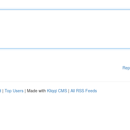
Rep
d
|
Top Users
| Made with
Kliqqi CMS
|
All RSS Feeds