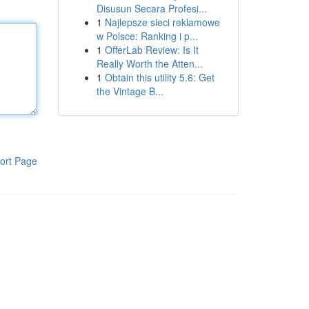
Disusun Secara Profesi...
1
Najlepsze sieci reklamowe
w Polsce: Ranking i p...
1
OfferLab Review: Is It
Really Worth the Atten...
1
Obtain this utility 5.6: Get
the Vintage B...
ort Page