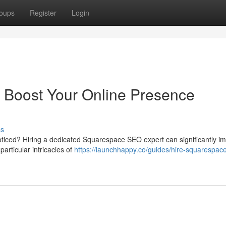
oups
Register
Login
Boost Your Online Presence
ss
oticed? Hiring a dedicated Squarespace SEO expert can significantly i
articular intricacies of
https://launchhappy.co/guides/hire-squarespac