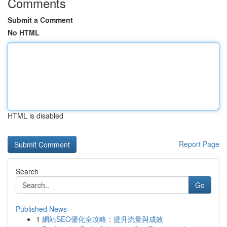
Comments
Submit a Comment
No HTML
HTML is disabled
Report Page
Search
Go
Published News
1
網站SEO優化全攻略：提升流量與成效