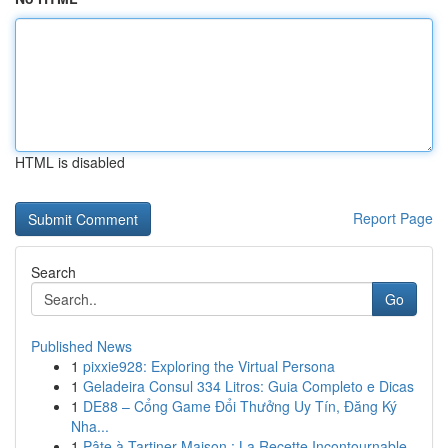
HTML is disabled
Report Page
Search
Go
Published News
1
pixxie928: Exploring the Virtual Persona
1
Geladeira Consul 334 Litros: Guia Completo e Dicas
1
DE88 – Cổng Game Đổi Thưởng Uy Tín, Đăng Ký
Nha...
1
Pâte à Tartiner Maison : La Recette Incontournable