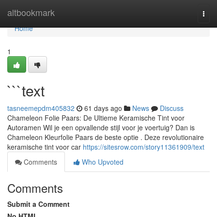
Home
altbookmark
Togg
navi
Home
1
```text
tasneemepdm405832
61 days ago
News
Discuss
Chameleon Folie Paars: De Ultieme Keramische Tint voor
Autoramen Wil je een opvallende stijl voor je voertuig? Dan is
Chameleon Kleurfolie Paars de beste optie . Deze revolutionaire
keramische tint voor car
https://sitesrow.com/story11361909/text
Comments
Who Upvoted
Comments
Submit a Comment
No HTML