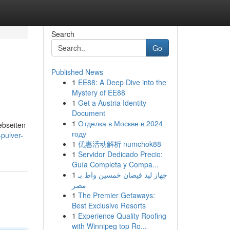
Search
Go
Published News
1
EE88: A Deep Dive into the
Mystery of EE88
1
Get a Austria Identity
Document
1
Отделка в Москве в 2024
ebseiten
году
pulver-
1
优惠活动解析 numchok88
1
Servidor Dedicado Precio:
Guía Completa y Compa...
1
جهاز ليد فيضان خمسين واط بـ
مصر
1
The Premier Getaways:
Best Exclusive Resorts
1
Experience Quality Roofing
with Winnipeg top Ro...