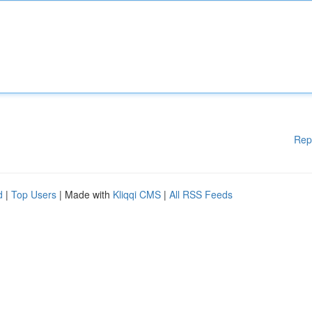
Rep
d
|
Top Users
| Made with
Kliqqi CMS
|
All RSS Feeds