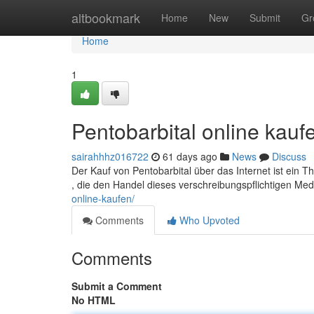
Home
altbookmark
Home
New
Submit
Gr
Home
1
Pentobarbital online kauf
sairahhhz016722
61 days ago
News
Discuss
Der Kauf von Pentobarbital über das Internet ist ein T
, die den Handel dieses verschreibungspflichtigen Me
online-kaufen/
Comments
Who Upvoted
Comments
Submit a Comment
No HTML