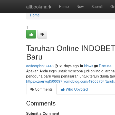
Home
altbookmark
Home
New
Submit
Gr
Home
1
Taruhan Online INDOBET
Baru
aoifeotpb537448
61 days ago
News
Discuss
Apakah Anda ingin untuk mencoba judi online di are
pengguna baru yang penasaran untuk terjun dunia ta
https://zoerwqt500097.yomoblog.com/49008704/taruha
Comments
Who Upvoted
Comments
Submit a Comment