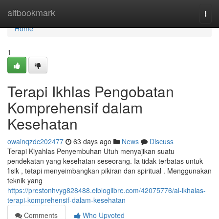
Home
altbookmark
Togg
navi
Home
1
Terapi Ikhlas Pengobatan
Komprehensif dalam
Kesehatan
owainqzdc202477
63 days ago
News
Discuss
Terapi Kiyahlas Penyembuhan Utuh menyajikan suatu
pendekatan yang kesehatan seseorang. Ia tidak terbatas untuk
fisik , tetapi menyeimbangkan pikiran dan spiritual . Menggunakan
teknik yang
https://prestonhvyg828488.elbloglibre.com/42075776/al-ikhalas-
terapi-komprehensif-dalam-kesehatan
Comments
Who Upvoted