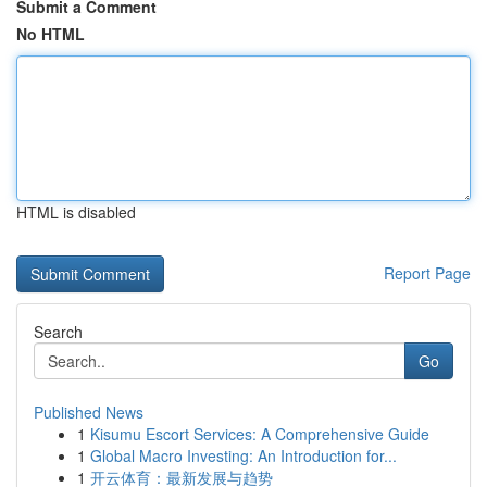
Submit a Comment
No HTML
HTML is disabled
Report Page
Search
Go
Published News
1
Kisumu Escort Services: A Comprehensive Guide
1
Global Macro Investing: An Introduction for...
1
开云体育：最新发展与趋势