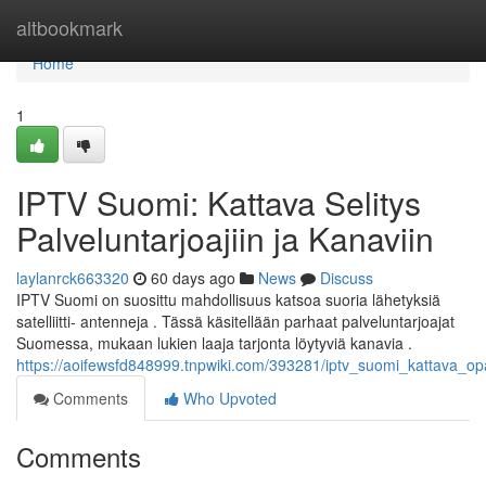
Home
altbookmark
Home
1
IPTV Suomi: Kattava Selitys
Palveluntarjoajiin ja Kanaviin
laylanrck663320
60 days ago
News
Discuss
IPTV Suomi on suosittu mahdollisuus katsoa suoria lähetyksiä
satelliitti- antenneja . Tässä käsitellään parhaat palveluntarjoajat
Suomessa, mukaan lukien laaja tarjonta löytyviä kanavia .
https://aoifewsfd848999.tnpwiki.com/393281/iptv_suomi_kattava_opa
Comments
Who Upvoted
Comments