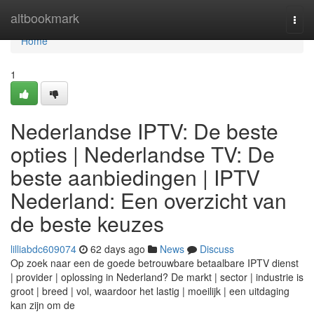
Home
altbookmark
Togg
navi
Home
1
Nederlandse IPTV: De beste
opties | Nederlandse TV: De
beste aanbiedingen | IPTV
Nederland: Een overzicht van
de beste keuzes
lilliabdc609074
62 days ago
News
Discuss
Op zoek naar een de goede betrouwbare betaalbare IPTV dienst
| provider | oplossing in Nederland? De markt | sector | industrie is
groot | breed | vol, waardoor het lastig | moeilijk | een uitdaging
kan zijn om de