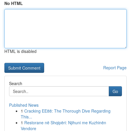
No HTML
HTML is disabled
Report Page
Search
Go
Published News
1
Cracking EE88: The Thorough Dive Regarding
This...
1
Restorane në Shqipëri: Njihuni me Kuzhinën
Vendore