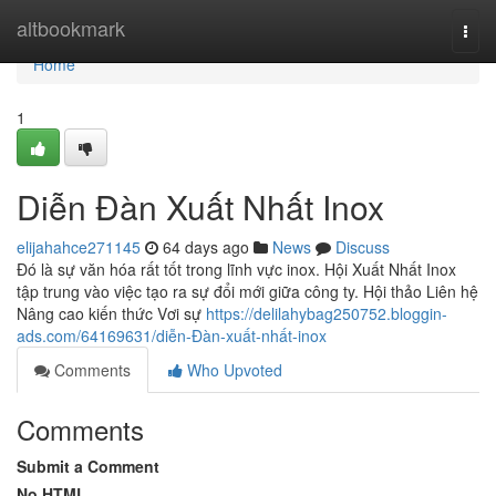
Home
altbookmark
Togg
navi
Home
1
Diễn Đàn Xuất Nhất Inox
elijahahce271145
64 days ago
News
Discuss
Đó là sự văn hóa rất tốt trong lĩnh vực inox. Hội Xuất Nhất Inox
tập trung vào việc tạo ra sự đổi mới giữa công ty. Hội thảo Liên hệ
Nâng cao kiến thức Vơi sự
https://delilahybag250752.bloggin-
ads.com/64169631/diễn-Đàn-xuất-nhất-inox
Comments
Who Upvoted
Comments
Submit a Comment
No HTML