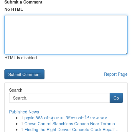
Submit a Comment
No HTML
HTML is disabled
Report Page
Search
Go
Published News
1
pgslot888 เข้าสู่ระบบ: วิธีการเข้าใช้งานล่าสุด ...
1
Crowd Control Stanchions Canada Near Toronto
1
Finding the Right Denver Concrete Crack Repair ...