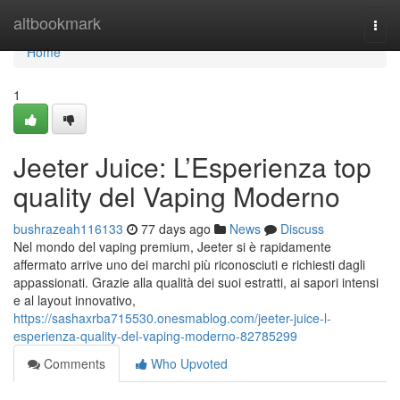
Home
altbookmark
Togg
navi
Home
1
Jeeter Juice: L’Esperienza top
quality del Vaping Moderno
bushrazeah116133
77 days ago
News
Discuss
Nel mondo del vaping premium, Jeeter si è rapidamente
affermato arrive uno dei marchi più riconosciuti e richiesti dagli
appassionati. Grazie alla qualità dei suoi estratti, ai sapori intensi
e al layout innovativo,
https://sashaxrba715530.onesmablog.com/jeeter-juice-l-
esperienza-quality-del-vaping-moderno-82785299
Comments
Who Upvoted