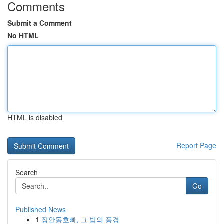
Comments
Submit a Comment
No HTML
HTML is disabled
Report Page
Search
Go
Published News
1
장안동호빠, 그 밤의 풍경