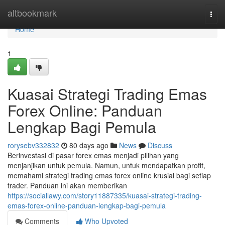
Home
altbookmark
Togg
navi
Home
1
Kuasai Strategi Trading Emas
Forex Online: Panduan
Lengkap Bagi Pemula
rorysebv332832
80 days ago
News
Discuss
Berinvestasi di pasar forex emas menjadi pilihan yang
menjanjikan untuk pemula. Namun, untuk mendapatkan profit,
memahami strategi trading emas forex online krusial bagi setiap
trader. Panduan ini akan memberikan
https://sociallawy.com/story11887335/kuasai-strategi-trading-
emas-forex-online-panduan-lengkap-bagi-pemula
Comments
Who Upvoted