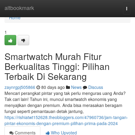
Home
altbookmark
Togg
navi
Home
1
Smartwatch Murah Fitur
Berkualitas Tinggi: Pilihan
Terbaik Di Sekarang
zaynrgpj505866
80 days ago
News
Discuss
Mencari perangkat pintar yang tak perlu menguras uang Anda?
Tak cari lain! Tahun ini, muncul smartwatch ekonomis yang
menyajikan dengan premium. Anda bisa merasakan beragam
fungsi seperti pemantauan detak jantung,
https://rishiatwt152628.theobloggers.com/47960736/jam-tangan-
pintar-ekonomis-dengan-premium-pilihan-prima-pada-2024
Comments
Who Upvoted