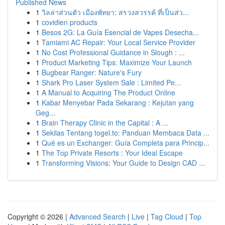
Published News
1
วิลล่าส่วนตัว เมืองพัทยา: สรวงสวรรค์ ที่เป็นส่ว...
1
covidien products
1
Besos 2G: La Guía Esencial de Vapes Desecha...
1
Tamiami AC Repair: Your Local Service Provider
1
No Cost Professional Guidance in Slough : ...
1
Product Marketing Tips: Maximize Your Launch
1
Bugbear Ranger: Nature's Fury
1
Shark Pro Laser System Sale : Limited Pe...
1
A Manual to Acquiring The Product Online
1
Kabar Menyebar Pada Sekarang : Kejutan yang
Geg...
1
Brain Therapy Clinic in the Capital : A ...
1
Sekilas Tentang togel.to: Panduan Membaca Data ...
1
Qué es un Exchanger: Guía Completa para Princip...
1
The Top Private Resorts : Your Ideal Escape
1
Transforming Visions: Your Guide to Design CAD ...
Copyright © 2026 |
Advanced Search
|
Live
|
Tag Cloud
|
Top