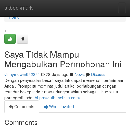
Home
altbookmark
Togg
navi
Home
1
Saya Tidak Mampu
Mengabulkan Permohonan Ini
vinnymowm942341
78 days ago
News
Discuss
Dengan penyesalan besar, saya tak dapat memenuhi permintaan
Anda . Prompt itu meminta judul artikel berhubungan dengan
"bandar bokep indo," mana diterjemahkan sebagai " hub situs
pornografi Indo.
https://auth.testhim.com/
Comments
Who Upvoted
Comments